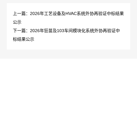
管
策
力
上一篇：2026年工艺设备及HVAC系统外协再验证中标结果
理
公示
法
资
团
下一篇：2026年狂苗及103车间模块化系统外协再验证中
标结果公示
规
源
队
人
国
疫
企
才
际
苗
业
理
合
知
文
念
作
识
化
新
加
科
光
闻
入
普
影
中
关于我们
产品介绍
科技创新
医学服务
人力资源
我