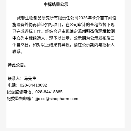
中标结果公示
概
介
成都生物制品研究所有限责任公司
2026
年卡介苗车间设
况
绍
施设备外协再验证招标项目，在公司审计的全程监督下现
已完成评标工作。经综合评审现确定
苏州科杰信环境检测
科
发
中心
为中标候选人，现予以公示，公示期为公示发布后三
个自然日。如对以上结果有异议，请在公示期内与招标人
技
展
联系。
创
历
特此公告。
新
程
联系人：马先生
专
医
电话：028-84418092
荣
纪委监督电话：
028-84418885
利
学
纪委监督邮箱：
jjjc.cd@sinopharm.com
誉
成
服
墙
果
务
政
人