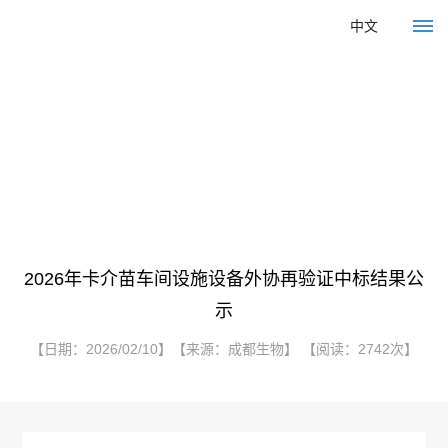
中文
招标公告
首
页
首页
>
招标公告
> 中标信息
关
于
2026年卡介苗车间设施设备外协再验证中标结果公
示
我
【日期：2026/02/10】【来源：成都生物】 【阅读：2742次】
们
企
产
业
品