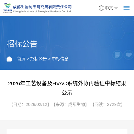
中文
招标公告
首
页
首页
>
招标公告
> 中标信息
关
于
2026年工艺设备及HVAC系统外协再验证中标结果
公示
我
【日期：2026/02/12】【来源：成都生物】 【阅读：2729次】
们
企
产
业
品