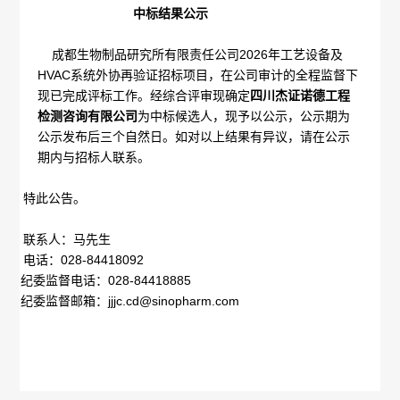
中标结果公示
概
介
成都生物制品研究所有限责任公司
2026
年工艺设备及
况
绍
HVAC
系统外协再验证招标项目，在公司审计的全程监督下
现已完成评标工作。经综合评审现确定
四川杰证诺德工程
科
发
检测咨询有限公司
为中标候选人，现予以公示，公示期为
公示发布后三个自然日。如对以上结果有异议，请在公示
技
展
期内与招标人联系。
创
历
特此公告。
新
程
联系人：马先生
专
医
电话：028-84418092
荣
纪委监督电话：
028-84418885
利
学
纪委监督邮箱：
jjjc.cd@sinopharm.com
誉
成
服
墙
果
务
政
人