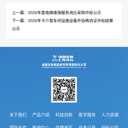
管
策
力
上一篇：2026年度电梯维保服务询比采购中标公示
理
下一篇：2026年卡介苗车间设施设备外协再验证中标结果
法
资
团
公示
规
源
队
人
国
疫
企
才
际
苗
业
理
合
知
文
念
作
识
化
新
加
科
光
闻
入
关于我们
产品介绍
科技创新
医学服务
人力资源
普
影
中
我
国际合作
新闻中心
党建专区
信息公开
招标公告