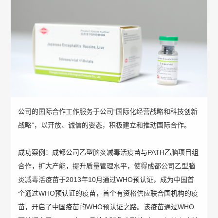
概
介
况
绍
科
发
技
展
创
历
公司的国际合作工作服务于公司“国际化经营战略和科技创新
新
战略”，以开放、诚信的姿态，积极建立和推动国际合作。
程
专
医
荣
成功案例：成都公司乙型脑炎减毒活疫苗与PATH乙脑项目组
利
学
合作，扩大产能，提升质量管理水平，使得成都公司乙型脑
誉
成
服
炎减毒活疫苗于2013年10月通过WHO预认证，成为中国首
个通过WHO预认证的疫苗，首个有资格供应联合国机构的疫
墙
果
务
苗，开启了中国疫苗的WHO预认证之路。该疫苗通过WHO
政
人