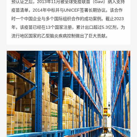
管
预认证之后，2013年11月被全球免疫联苗（Gavi）纳入支持
疫苗清单，2014年中标并与UNICEF签署长期协议。该合作
策
力
理
时一个中国企业与多个国际组织合作的成功案例。截止2023
法
资
年，该疫苗已经在13个国家注册，累计出口超过5.3亿剂，为
团
流行地区国家的乙型脑炎疾病控制做出了巨大贡献。
规
源
队
人
国
疫
企
才
际
苗
业
理
合
知
文
念
作
识
化
新
加
科
光
闻
入
普
影
中
我