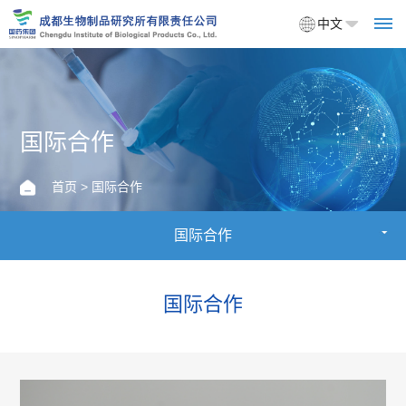
中文
首
国际合作
页
首页
> 国际合作
关
国际合作
于
我
国际合作
们
企
产
业
品