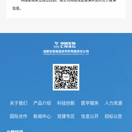
待国家相关法规出台后，我公司将按规定投保并及时公开投保
信息。
概
介
况
绍
科
发
技
展
创
历
新
程
专
医
荣
利
学
关于我们
产品介绍
科技创新
医学服务
人力资源
誉
成
服
国际合作
新闻中心
党建专区
信息公开
招标公告
墙
果
务
政
人