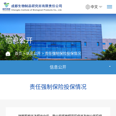
中文
首
信息公开
页
首页
>
信息公开
> 责任强制保险投保情况
关
信息公开
于
我
责任强制保险投保情况
们
企
产
业
品