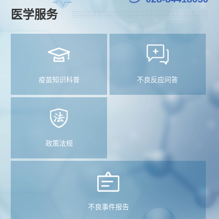
报
医学服务
生
公
工
告
产
告
作
招
医
质
群
标
学
量
疫苗知识科普
不良反应问答
团
信
咨
管
动
息
询
理
态
中
政策法规
电
规
标
话
范
信
执
息
不良事件报告
行