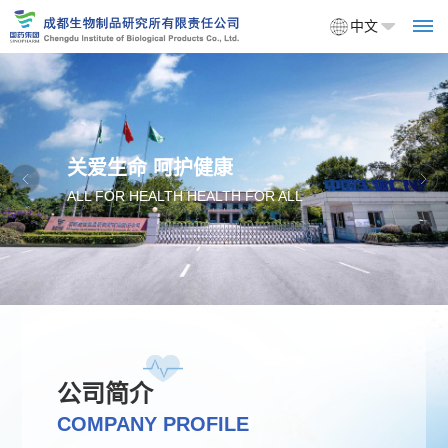
中文
首
关爱生命 呵护健康
页
ALL FOR HEALTH HEALTH FOR ALL
关
于
我
们
公司简介
企
产
COMPANY PROFILE
业
品