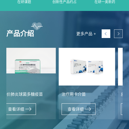
管
在研课题
创新性产品约占
在研一类新药
策
力
理
法
资
团
产品介绍
更多产品 +
规
源
队
人
国
疫
企
才
际
苗
业
理
合
知
文
念
作
识
化
治疗用卡介苗
皮内注射用卡介苗
新
加
科
光
闻
查看详细
查看详细
入
普
影
中
我