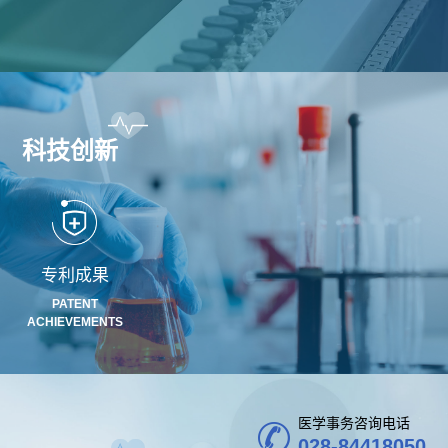
不
成
心
们
公
党
良
生
工
司
建
反
联
作
新
专
科技创新
应
系
机
闻
区
问
我
党
信
会
答
们
建
息
专利成果
不
PATENT
工
公
ACHIEVEMENTS
良
作
开
事
药
招
纪
件
医学事务咨询电话
品
标
028-84418050
检