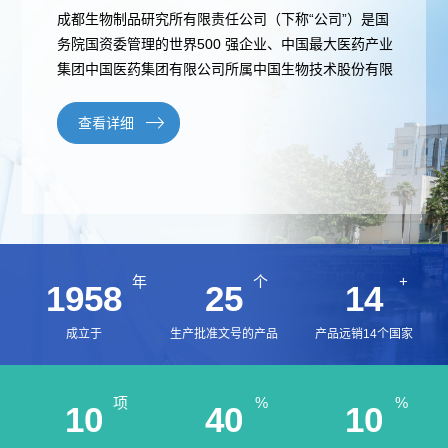
成都生物制品研究所有限责任公司（下称“公司”）是国
概
介
务院国资委管理的世界500 强企业、中国最大医药产业
集团中国医药集团有限公司所属中国生物技术股份有限
况
绍
公司的全资子公司，国家高新技术企业。
科
查看详细
发
技
展
创
历
新
程
专
医
年
个
+
1958
25
14
荣
利
学
成立于
生产批准文号的产品
产品远销14个国家
誉
成
服
项
墙
%
%
10
40
10
果
务
政
人