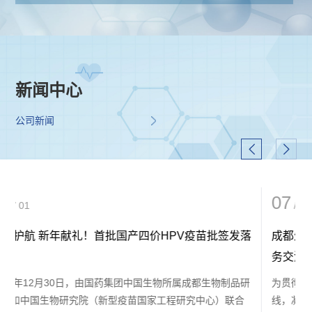
公
情
示
况
信
新闻中心
批
息
公司新闻
签
发
情
07
/ 07
况
落
成都生物制品研究所举办四价HPV疫苗市场服务商业
召
务交流暨合规专题培训会
研
为贯彻医药行业反腐治理部署，筑牢全链条法治廉洁合规防
回
线，凝聚合作伙伴协同发展共识，近日，成都生物制品研究