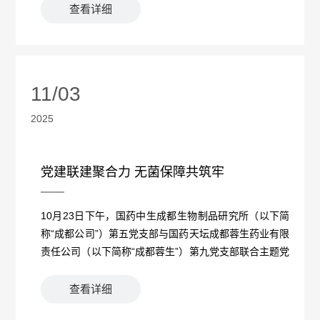
查看详细
投
保
情
11/03
2025
况
疫
党建联建聚合力 无菌保障共筑牢
苗
10月23日下午，国药中生成都生物制品研究所（以下简
委
称“成都公司”）第五党支部与国药天坛成都蓉生药业有限
责任公司（以下简称“成都蓉生”）第九党支部联合主题党
托
日活动。本次活动围绕筑牢无菌保障质量防线、加强支
冷
部间的合作交流展开。国药天坛成...
查看详细
链