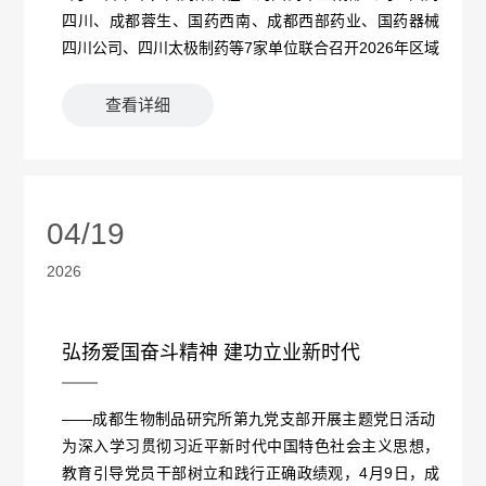
情
四川、成都蓉生、国药西南、成都西部药业、国药器械
四川公司、四川太极制药等7家单位联合召开2026年区域
况
党建联建共建启动会。 启动会上，传达学习了国药集
团...
查看详细
接
受
检
04/19
查
2026
情
弘扬爱国奋斗精神 建功立业新时代
况
接
——成都生物制品研究所第九党支部开展主题党日活动
为深入学习贯彻习近平新时代中国特色社会主义思想，
受
教育引导党员干部树立和践行正确政绩观，4月9日，成