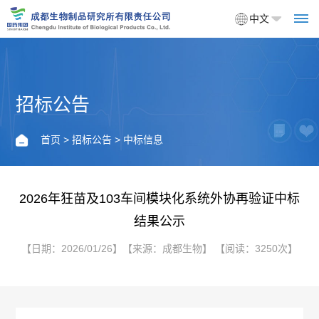
中文
招标公告
首
页
首页
>
招标公告
> 中标信息
关
于
2026年狂苗及103车间模块化系统外协再验证中标
结果公示
我
【日期：2026/01/26】【来源：成都生物】 【阅读：3250次】
们
企
产
业
品