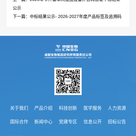
管
公示
策
力
理
下一篇：中标结果公示- 2026-2027年度产品标签及追溯码
法
资
团
规
源
队
人
国
疫
企
才
际
苗
业
理
合
知
文
念
作
识
化
新
加
关于我们
产品介绍
科技创新
医学服务
人力资源
科
光
闻
入
国际合作
新闻中心
党建专区
信息公开
招标公告
普
影
中
我