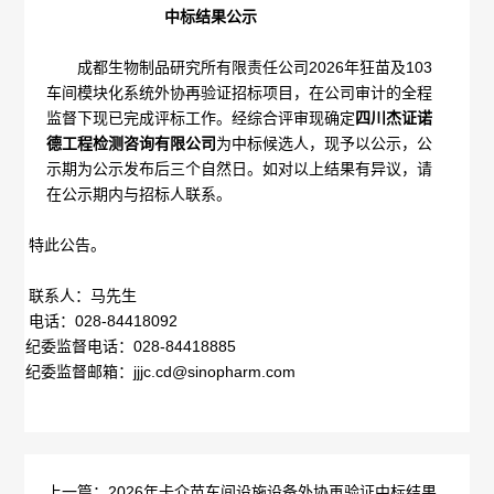
中标结果公示
概
介
成都生物制品研究所有限责任公司
2026
年狂苗及
103
况
绍
车间模块化系统外协再验证招标项目，在公司审计的全程
监督下现已完成评标工作。经综合评审现确定
四川杰证诺
科
发
德工程检测咨询有限公司
为中标候选人，现予以公示，公
示期为公示发布后三个自然日。如对以上结果有异议，请
技
展
在公示期内与招标人联系。
创
历
特此公告。
新
程
联系人：马先生
专
医
电话：028-84418092
荣
纪委监督电话：
028-84418885
利
学
纪委监督邮箱：
jjjc.cd@sinopharm.com
誉
成
服
墙
果
务
政
人
上一篇：2026年卡介苗车间设施设备外协再验证中标结果