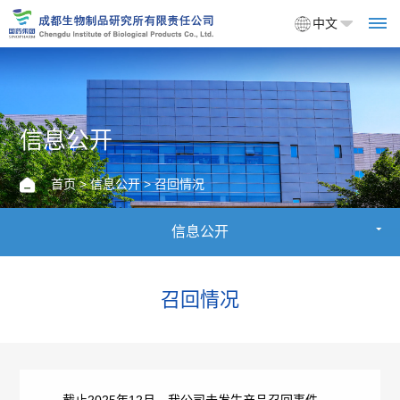
中文
首
信息公开
页
首页
>
信息公开
> 召回情况
关
信息公开
于
我
召回情况
们
企
产
业
品
截止2025年12月，我公司未发生产品召回事件。