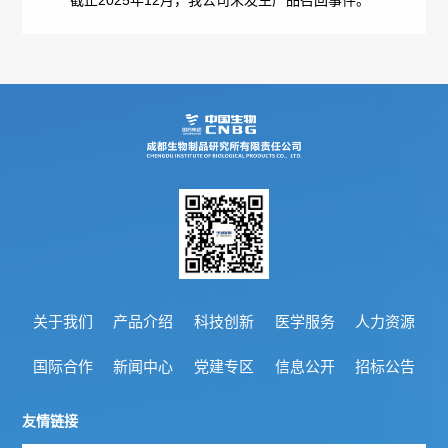
概
介
况
绍
科
发
技
展
创
历
新
程
专
医
荣
利
关于我们
产品介绍
科技创新
医学服务
人力资源
学
誉
国际合作
新闻中心
党建专区
信息公开
招标公告
成
服
墙
果
务
友情链接
政
人