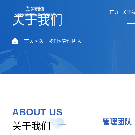
首页
关于
关于我们
首页
>
关于我们
>
管理团队
ABOUT US
管理团队
关于我们