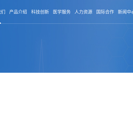
我们
产品介绍
科技创新
医学服务
人力资源
国际合作
新闻中