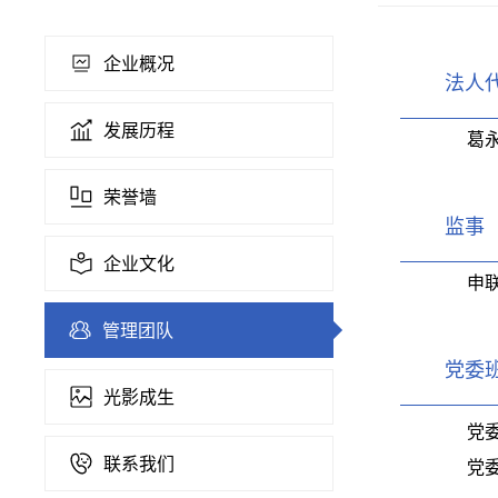
企业概况
法人
发展历程
葛
荣誉墙
监事
企业文化
申
管理团队
党委
光影成生
党
联系我们
党