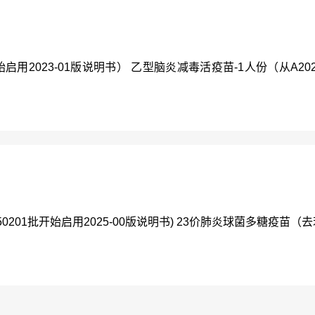
启用2023-01版说明书） 乙型脑炎减毒活疫苗-1人份（从A202310
201批开始启用2025-00版说明书) 23价肺炎球菌多糖疫苗（去苯酚