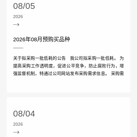
08/05
概
介
2026
况
绍
科
发
2026年08月预购买品种
技
展
关于拟采购一批低耗的公告 我公司拟采购一批低耗。 为
创
提高采购工作透明度，促进公平竞争，防止腐败行为，增
历
强监督机制，特通过公司网站发布采购需求信息。 采购需
新
程
求信息见附件，有意...
专
医
荣
利
学
誉
08/04
成
服
墙
2026
果
务
政
人