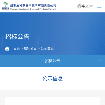
中文
首
招标公告
页
首页
>
招标公告
> 公示信息
关
招标公告
于
我
公示信息
们
企
产
业
品