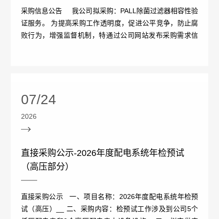
处
采购信息公告 我公司拟采购：PALL除菌过滤器相容性验
证服务。 为提高采购工作透明度，促进公平竞争，防止腐
罚
败行为，增强监督机制，特通过公司网站发布采购需求信
息...
情
况
07/24
责
2026
任
强
直接采购公示-2026年度配电系统年检预试
（高压部分）
制
保
直接采购公示 一、项目名称：2026年度配电系统年检预
试（高压）__ 二、采购内容：检预试工作涉及到公司5个
险