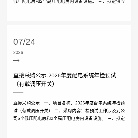
低压配电房和2个高压配电房内设备设施。 三、拟定供应
商：厦门AB...
投
保
情
07/24
况
2026
疫
直接采购公示-2026年度配电系统年检预试
苗
（有载调压开关）
委
直接采购公示 一、项目名称：2026年度配电系统年检预
托
试（有载调压开关） 二、采购内容：检预试工作涉及到公
司5个低压配电房和2个高压配电房内设备设施。 三、拟定
冷
供应商：双城...
链