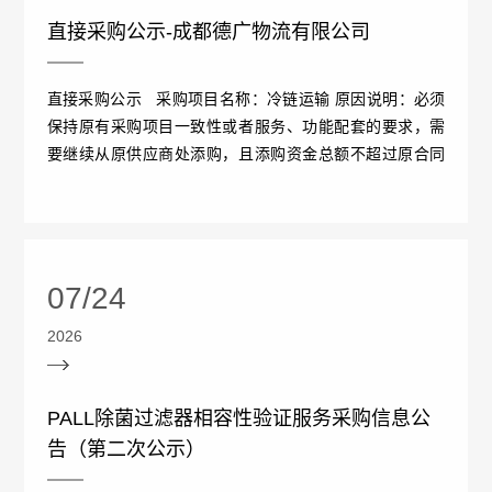
情
直接采购公示-成都德广物流有限公司
况
直接采购公示 采购项目名称：冷链运输 原因说明：必须
接
保持原有采购项目一致性或者服务、功能配套的要求，需
要继续从原供应商处添购，且添购资金总额不超过原合同
受
采购金额百分之十的。 ...
检
查
07/24
情
2026
况
接
PALL除菌过滤器相容性验证服务采购信息公
告（第二次公示）
受