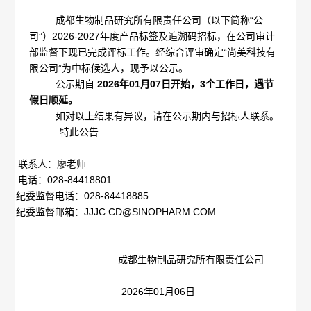
成都生物制品研究所有限责任公司（以下简称“公
概
介
司”）
2026-2027
年度产品标签及追溯码招标，在公司审计
部监督下现已完成评标工作。经综合评审确定“尚美科技有
况
绍
限公司”为中标候选人，现予以公示。
科
公示期自
2026
年
01
月
07
日开始，
3
个工作日，遇节
发
假日顺延。
技
如对以上结果有异议，请在公示期内与招标人联系。
展
特此公告
创
历
联系人：廖老师
新
电话：
028-84418801
程
专
医
纪委监督电话：
028-84418885
纪委监督邮箱：
JJJC.CD@SINOPHARM.COM
荣
利
学
誉
成
服
成都生物制品研究所有限责任公司
墙
果
务
2026年
01
月
06
日
政
人