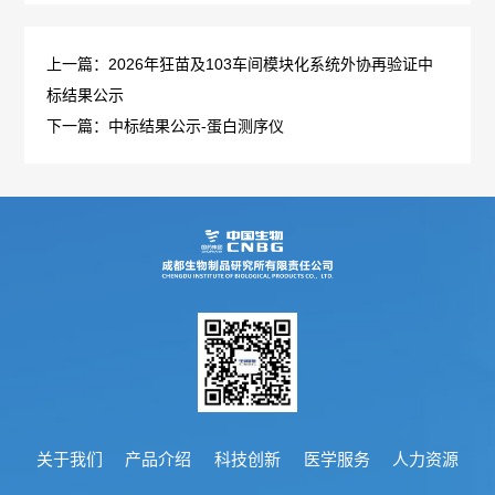
管
策
力
理
上一篇：2026年狂苗及103车间模块化系统外协再验证中
法
标结果公示
资
团
下一篇：中标结果公示-蛋白测序仪
规
源
队
人
国
疫
企
才
际
苗
业
理
合
知
文
念
作
识
化
新
加
科
光
闻
入
普
关于我们
产品介绍
科技创新
医学服务
人力资源
影
中
我