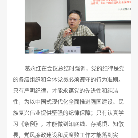
报
生
公
工
告
产
告
作
招
医
质
群
标
学
量
团
信
咨
管
葛永红在会议总结时强调，党的纪律是党
动
息
询
理
的各级组织和全体党员必须遵守的行为准则。
态
中
只有严明纪律，才能永葆党的先进性和纯洁
电
规
性，为以中国式现代化全面推进强国建设、民
标
话
范
族复兴伟业提供坚强的纪律保障；只有认真学
信
执
习《条例》，才能做到知底线、存戒惧、知敬
息
畏，党风廉政建设和反腐败工作才能落到实
行