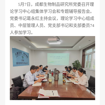
5月7日，成都生物制品研究所党委召开理
概
介
论学习中心组集体学习会和专题辅导报告会。
党委书记葛永红主持会议，理论学习中心组成
况
绍
员、中层管理人员、党支部书记和支部委员74
科
发
人参加学习。
技
展
创
历
新
程
专
医
荣
利
学
誉
成
服
墙
果
务
政
人