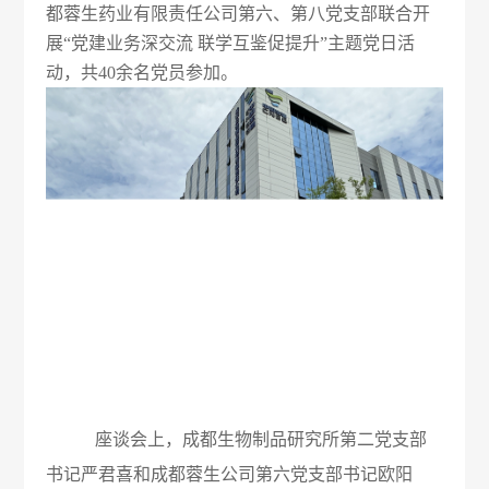
都蓉生药业有限责任公司第六、第八党支部联合开
概
介
展“党建业务深交流 联学互鉴促提升”主题党日活
动，共40余名党员参加。
况
绍
科
发
技
展
创
历
新
程
专
医
荣
利
学
誉
成
服
墙
座谈会上，成都生物制品研究所第二党支部
果
务
书记严君喜和成都蓉生公司第六党支部书记欧阳
政
人