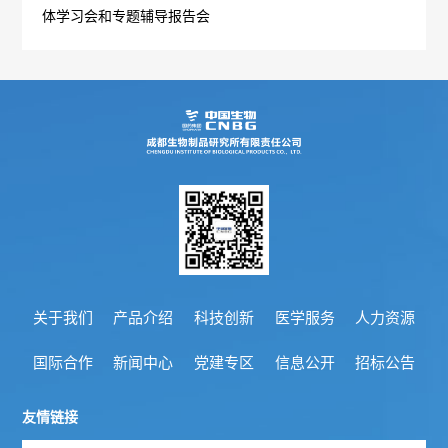
体学习会和专题辅导报告会
公
情
示
况
信
批
息
签
发
情
况
关于我们
产品介绍
科技创新
医学服务
人力资源
召
国际合作
新闻中心
党建专区
信息公开
招标公告
回
友情链接