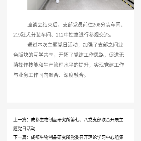
报
生
公
工
告
产
告
座谈会结束后，支部党员前往
208分装车间、
作
招
219狂犬分装车间、212中控室进行参观交流。
医
质
群
通过本次主题党日活动，加强了支部之间业
标
学
量
务版块的互学共享，开拓了党建工作思路，促进无
团
信
咨
菌操作技能和生产管理水平的提升，实现党建工作
管
动
息
与业务工作同向聚合、深度融合。
询
理
态
中
电
规
标
话
范
信
上一篇：成都生物制品研究所第七、八党支部联合开展主
执
题党日活动
息
下一篇：成都生物制品研究所党委召开理论学习中心组集
行