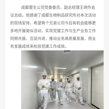
不
成
心
成都蓉生公司党委委员、副总经理王炳作会
们
公
党
良
生
议总结。他感谢了成都生物制品研究所对本次活动
工
司
建
的现场安排，希望两个兄弟公司今后有机会能够更
反
联
多地开展类似活动，实现党建工作与生产业务工作
作
新
专
应
系
同频共振、互促共进，推动业务高质量发展，用业
机
闻
区
务发展成效来检验党建工作成效。
问
我
党
信
会
答
们
建
息
不
工
公
良
作
开
事
药
招
纪
件
品
标
检