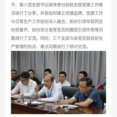
管
平、第八党支部书记吴炜誉分别就支部党建工作情
策
力
理
况进行了分享，并就如何建立党建品牌、党建工作
与日常生产工作如何深入融合、如何引领年轻同志
法
资
团
向党看齐、如何充分发挥党员的模范引领作用等问
规
源
队
题进行了交流。同时，三个支部与会党员就目前生
人
国
疫
产管理的热点、难点问题进行了研讨交流。
企
才
际
苗
业
理
合
知
文
念
作
识
化
新
加
科
光
闻
入
普
影
中
我