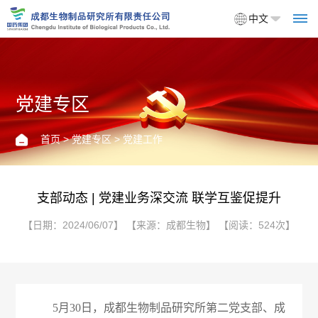
中文
党建专区
首
页
首页
>
党建专区
> 党建工作
关
于
支部动态 | 党建业务深交流 联学互鉴促提升
我
【日期：2024/06/07】 【来源：成都生物】 【阅读：524次】
们
企
产
5月30日，成都生物制品研究所第二党支部、成
业
品