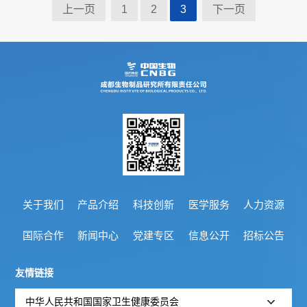
上一页
1
2
3
下一页
概
介
况
绍
科
发
技
展
创
历
新
程
专
医
关于我们
产品介绍
科技创新
医学服务
人力资源
荣
利
学
国际合作
新闻中心
党建专区
信息公开
招标公告
誉
成
服
友情链接
墙
果
务
中华人民共和国国家卫生健康委员会
政
人