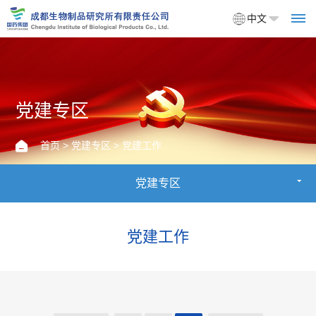
中文
首
党建专区
页
首页
>
党建专区
> 党建工作
关
党建专区
于
我
党建工作
们
企
产
业
品