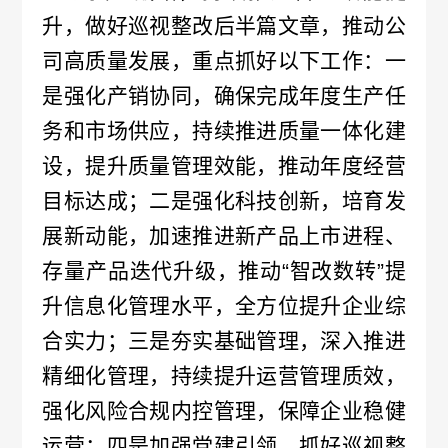
处
升，做好巡视整改后半篇文章，推动公
司高质量发展，重点抓好以下工作：一
罚
是强化产销协同，确保完成年度生产任
情
务和市场供应，持续推进质量一体化建
况
设，提升质量管理效能，推动年度经营
目标达成；二是强化科技创新，培育发
责
展新动能，加速推进新产品上市进程、
任
存量产品迭代升级，推动“智改数转”提
强
升信息化管理水平，全方位提升企业综
合实力；三是夯实基础管理，深入推进
制
精细化管理，持续提升运营管理质效，
保
强化风险合规内控管理，保障企业稳健
险
运营；四是加强党建引领，抓好巡视整