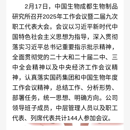
2月17日，中国生物成都生物制品
概
介
研究所召开2025年工作会议暨二届九次
况
绍
职工代表大会。会议以习近平新时代中
科
国特色社会主义思想为指导，深入贯彻
发
技
落实习近平总书记重要指示批示精神，
展
全面贯彻党的二十大和二十届二中、三
创
历
中全会精神以及中央经济工作会议精
新
神，认真落实国药集团和中国生物年度
程
专
医
工作会议精神，总结工作、分析形势、
荣
利
学
部署任务，统一思想、明确方向。公司
誉
成
服
领导班子成员，中层管理人员以及职工
墙
代表、列席代表共计144人参加会议。
果
务
政
人