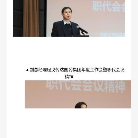
不
成
心
们
公
党
良
生
工
司
建
反
联
作
新
专
应
系
机
闻
区
问
我
党
信
会
▲副总经理屈戈传达国药集团年度工作会暨职代会议
答
们
精神
建
息
不
工
公
良
作
开
事
药
招
纪
件
品
标
检