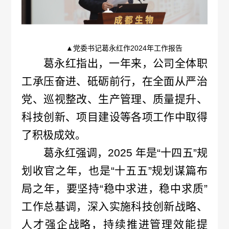
情
况
▲党委书记葛永红作2024年工作报告
接
葛永红指出，一年来，公司全体职
受
工承压奋进、砥砺前行，在全面从严治
检
党、巡视整改、生产管理、质量提升、
科技创新、项目建设等各项工作中取得
查
了积极成效。
情
葛永红强调，
2025 年是“十四五”规
况
划收官之年，也是“十五五”规划谋篇布
局之年，要坚持“稳中求进，稳中求质”
接
工作总基调，深入实施科技创新战略、
受
人才强企战略，持续推进管理效能提