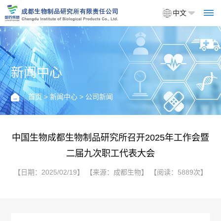
中文
新闻中心
首
页
首页
>
新闻中心
> 公司新闻
关
于
中国生物成都生物制品研究所召开2025年工作会暨
二届九次职工代表大会
我
【日期：2025/02/19】 【来源：成都生物】 【阅读：5889次】
们
企
产
业
品