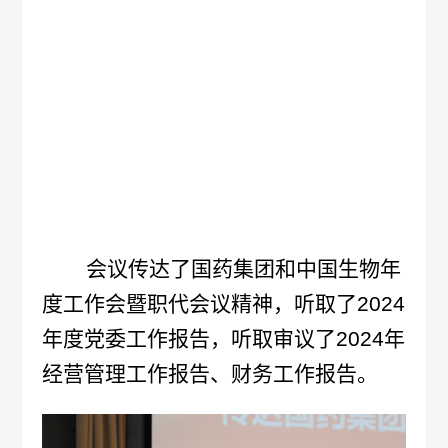
管
策
力
理
法
资
团
规
源
队
人
国
疫
企
才
际
苗
业
理
合
会议传达了国药集团和中国生物年
知
文
念
作
度工作会暨职代会议精神，听取了
2024
识
化
新
年度党委工作报告，听取审议了2024年
加
科
经营管理工作报告、财务工作报告。
光
闻
入
普
影
中
我