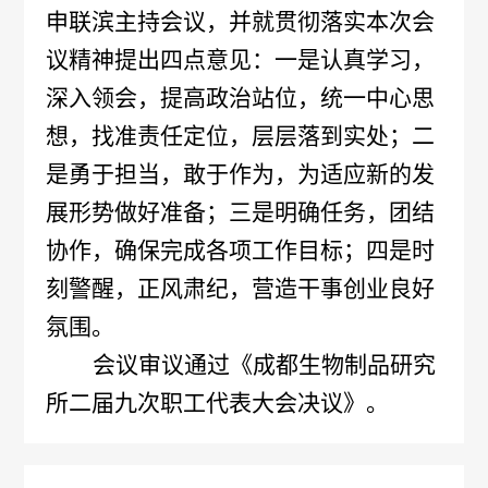
申联滨主持会议，并就贯彻落实本次会
储
议精神提出四点意见：一是认真学习，
深入领会，提高政治站位，统一中心思
存
想，找准责任定位，层层落到实处；二
和
是勇于担当，敢于作为，为适应新的发
配
展形势做好准备；三是明确任务，团结
协作，确保完成各项工作目标；四是时
送
刻警醒，正风肃纪，营造干事创业良好
信
氛围。
息
会议审议通过《成都生物制品研究
所二届九次职工代表大会决议》。
产
品