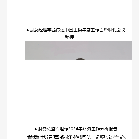
报
生
公
工
告
产
告
作
▲副总经理李茜传达中国生物年度工作会暨职代会议
招
医
质
精神
群
标
学
量
团
信
咨
管
动
息
询
理
态
中
电
规
标
话
范
信
执
▲财务总监程坦作2024年财务工作分析报告
息
行
党委书记葛永红作题为《坚定信心