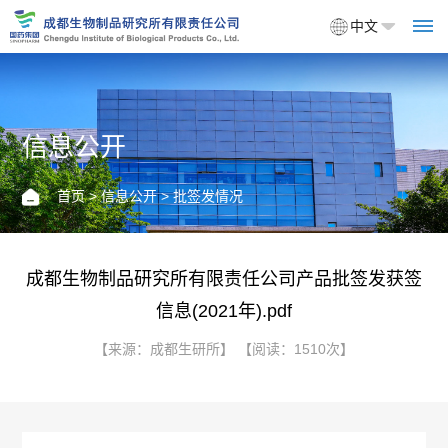
中文
信息公开
首
页
首页
>
信息公开
> 批签发情况
关
于
成都生物制品研究所有限责任公司产品批签发获签
信息(2021年).pdf
我
【来源：成都生研所】 【阅读：1510次】
们
企
产
业
品