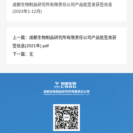
成都生物制品研究所有限责任公司产品批签发获签信息
概
介
(2023年1-12月)
况
绍
科
发
上一篇：成都生物制品研究所有限责任公司产品批签发获
签信息(2021年).pdf
技
展
下一篇：无
创
历
新
程
专
医
荣
利
学
誉
成
服
墙
果
务
政
人