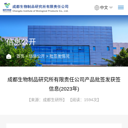
中文
信息公开
首
页
首页
>
信息公开
> 批签发情况
关
于
成都生物制品研究所有限责任公司产品批签发获签
信息(2023年)
我
【来源：成都生研所】 【阅读：1594次】
们
企
产
业
品