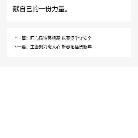
报
生
公
献自己的一份力量。
工
告
产
告
作
招
医
质
上一篇：匠心质造强根基 以赛促学守安全
群
标
下一篇：工会聚力暖人心 新春拓福贺新年
学
量
团
信
咨
管
动
息
询
理
态
中
电
规
标
话
范
信
执
息
行