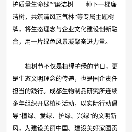
不
护质量生命线”“廉洁树——种下一棵廉
成
心
们
公
党
良
洁树，共筑清风正气林”等专属主题树
生
工
司
建
牌，将生态理念与企业文化建设创新融
反
联
作
合，用一片绿色风景凝聚奋进力量。
新
专
应
系
机
闻
区
问
我
党
信
会
植树节不仅是植绿护绿的节日，更
答
们
建
息
是生态文明理念的传递，也是国企责任
不
工
担当的践行。成都生物制品研究所连续
公
良
多年组织开展植树活动，以实际行动倡
作
开
事
药
招
导
“植绿、爱绿、护绿、兴绿”的文明新
纪
件
品
标
风，为建设美丽中国、建设美好家园贡
检