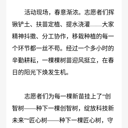
管
策
活动现场，春意渐浓。志愿者们挥
力
理
锹铲土、扶苗定植、提水浇灌
……大家
法
资
团
精神抖擞、分工协作，移栽种植的每一
规
源
队
人
国
个环节都一丝不苟。经过一个多小时的
疫
企
才
际
辛勤耕耘，一棵棵树苗迎风挺立，在春
苗
业
日的阳光下焕发生机。
理
合
知
文
念
作
识
化
新
志愿者们为每一棵新苗挂上了
“创
加
科
光
闻
智树——种下一棵创智树，绽放科技新
入
普
影
未来”“匠心树——种下一棵匠心树，守
中
我