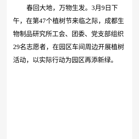
春回大地，万物生发。
3月9日下
概
介
午，在第47个植树节来临之际，成都生
况
绍
物制品研究所工会、团委、党支部组织
科
发
29名志愿者，在园区车间周边开展植树
技
展
活动，以实际行动为园区再添新绿。
创
历
新
程
专
医
荣
利
学
誉
成
服
墙
果
务
政
人