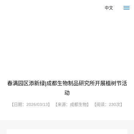
中文
党建专区
首
页
首页
>
党建专区
> 群团动态
关
于
春满园区添新绿|成都生物制品研究所开展植树节活
动
我
【日期：2026/03/13】 【来源：成都生物】 【阅读：230次】
们
企
产
业
品