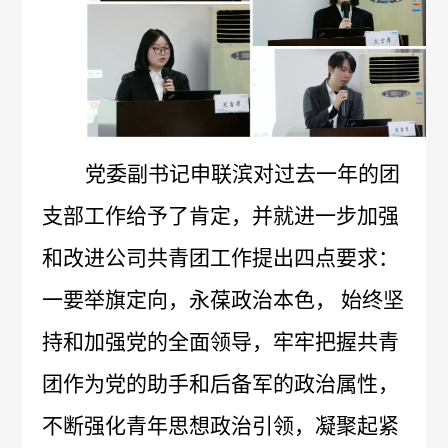
不
成
心
们
公
党
良
生
工
司
建
反
联
作
新
专
应
系
党委副书记申联滨对过去一年的团
机
闻
区
问
我
支部工作给予了肯定，并就进一步加强
党
信
会
答
们
和改进公司共青团工作提出四点要求：
建
息
不
一要举旗定向，永葆政治本色，
始终坚
工
公
良
持和加强党的全面领导，牢牢把握共青
作
开
事
团作为党的助手和后备军的政治属性，
药
招
纪
不断强化青年思想政治引领，凝聚起紧
件
品
标
检