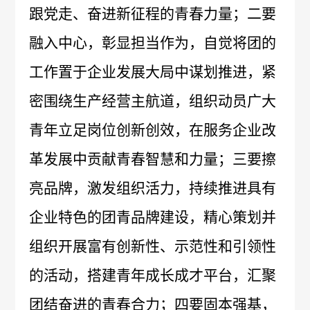
跟党走、奋进新征程的青春力量；
二要
报
生
公
工
融入中心，彰显担当作为
，自觉将团的
告
产
告
作
招
工作置于企业发展大局中谋划推进，紧
医
质
群
密围绕生产经营主航道，组织动员广大
标
学
量
团
青年立足岗位创新创效，在服务企业改
信
咨
管
革发展中贡献青春智慧和力量；三要擦
动
息
询
理
亮品牌，激发组织活力，持续推进具有
态
中
电
规
企业特色的团青品牌建设，精心策划并
标
话
范
组织开展富有创新性、示范性和引领性
信
执
的活动，搭建青年成长成才平台，汇聚
息
团结奋进的青春合力；四要固本强基，
行