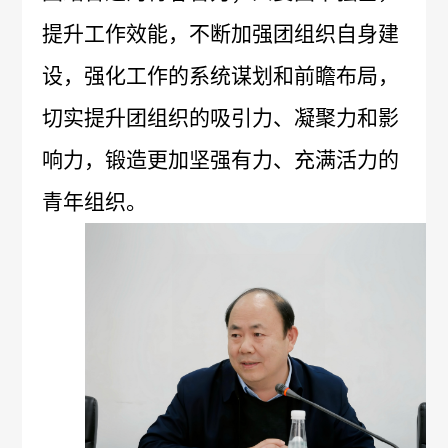
公
提升工作效能，
不断加强团组织自身建
情
示
设，强化工作的系统谋划和前瞻布局，
况
信
切实提升团组织的吸引力、凝聚力和影
批
响力，锻造更加坚强有力、充满活力的
息
签
青年组织。
发
情
况
召
回