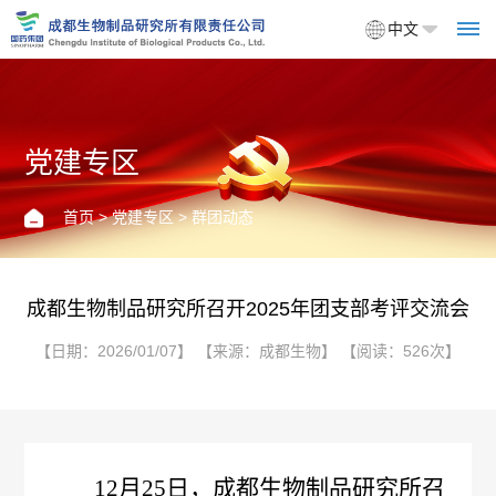
中文
党建专区
首
页
首页
>
党建专区
> 群团动态
关
于
成都生物制品研究所召开2025年团支部考评交流会
我
【日期：2026/01/07】 【来源：成都生物】 【阅读：526次】
们
企
产
业
品
12月25日，成都生物制品研究所召