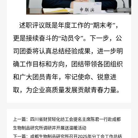
情
况
述职评议既是年度工作的
“期末考”，
接
更是接续奋斗的“动员令”。下一步，公
受
司团委将
认真总结经验成果，进一步明
检
确工作目标和方向，团结带领各团组织
查
和广大团员青年，牢记使命、锐意进
情
取，为企业高质量发展贡献青春力量。
况
接
上一篇：四川省财贸轻化纺工会提名主席陈君一行赴成都
生物制品研究所调研并开展送温暖活动
受
下一篇：成都生物制品研究所召开2025年分工会工作总结