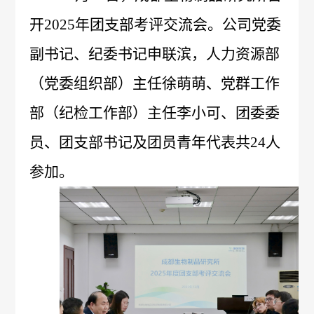
开2025年团支部考评交流会。公司党委
概
介
副书记、纪委书记申联滨，人力资源部
况
绍
科
（党委组织部）主任徐萌萌、党群工作
发
技
部（纪检工作部）主任李小可、团委委
展
员、团支部书记及团员青年代表共24人
创
历
参加。
新
程
专
医
荣
利
学
誉
成
服
墙
果
务
政
人