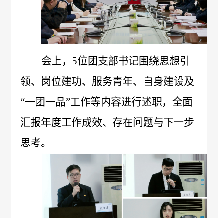
管
策
力
理
法
资
团
会上，
5位团支部书记围绕思想引
规
源
队
人
国
领、岗位建功、服务青年、自身建设及
疫
企
“一团一品”工作等内容进行述职，全面
才
际
苗
业
汇报年度工作成效、存在问题与下一步
理
合
知
文
思考。
念
作
识
化
新
加
科
光
闻
入
普
影
中
我