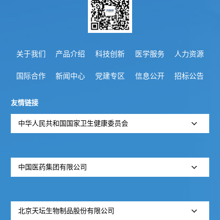
公
情
示
况
关于我们
产品介绍
科技创新
医学服务
人力资源
信
批
国际合作
新闻中心
党建专区
信息公开
招标公告
息
签
友情链接
发
中华人民共和国国家卫生健康委员会
情
况
中国医药集团有限公司
召
回
北京天坛生物制品股份有限公司