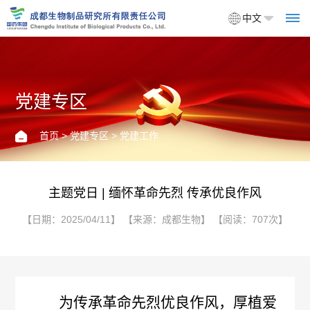
中文
党建专区
首
页
首页
>
党建专区
> 党建工作
关
于
主题党日 | 缅怀革命先烈 传承优良作风
我
【日期：2025/04/11】 【来源：成都生物】 【阅读：707次】
们
企
产
为传承革命先烈优良作风，厚植爱
业
品