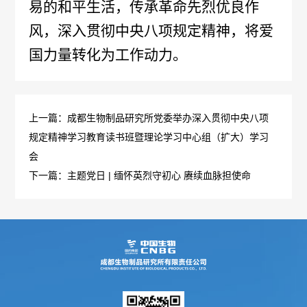
易的和平生活，传承革命先烈优良作
报
生
公
风，深入贯彻中央八项规定精神，将爱
工
告
产
告
国力量转化为工作动力。
作
招
医
质
群
标
学
量
上一篇：成都生物制品研究所党委举办深入贯彻中央八项
团
信
规定精神学习教育读书班暨理论学习中心组（扩大）学习
咨
管
动
会
息
询
理
下一篇：主题党日 | 缅怀英烈守初心 赓续血脉担使命
态
中
电
规
标
话
范
信
执
息
行