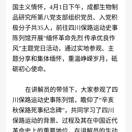
国主义情怀，
4月1日下午，成都生物制
概
介
品研究所第八党支部组织党员、入党积
况
绍
极分子
共
35人，
前往四川保路运动史事
科
陈列馆
开展
发
“
缅怀革命先烈
传承优良作
技
风
”主题党日活动，通过实地参观、主
展
题分享和集体缅怀，重温峥嵘岁月，砥
创
历
砺初心使命。
新
程
专
医
在讲解员的带领下，大家参观了四
荣
利
学
川保路运动史事陈列馆，瞻仰
了
“辛亥
誉
成
服
秋保路死事纪念碑”
，共同学习了四川
墙
保路运动的背景、过程及其在中国近代
果
务
革命史上的重要地位。在讲解员的生动
政
人