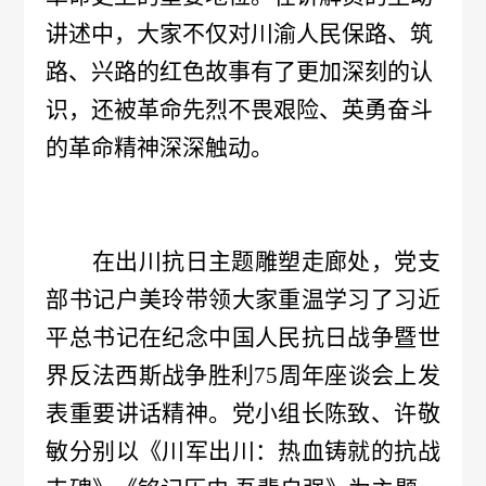
管
讲述中，大家不仅对川渝人民保路、筑
策
力
理
路、兴路的红色故事有了更加深刻的认
法
资
团
识，还被革命先烈不畏艰险、英勇奋斗
规
的革命精神深深触动。
源
队
人
国
疫
企
才
际
苗
业
在出川抗日主题雕塑走廊处，党支
理
合
知
部书记户美玲带领大家重温学习了习近
文
念
作
平总书记
在纪念中国人民抗日战争暨世
识
化
新
界反法西斯战争胜利
75周年座谈会上发
加
科
光
闻
表重要讲话精神。党小组长陈致、许敬
入
普
敏分别以《川军出川：热血铸就的抗战
影
中
我