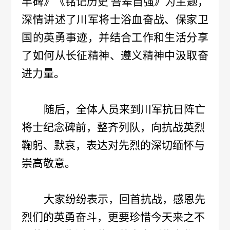
丰碑》
《铭记历史
吾辈自强》为主题，
不
成
心
深情讲述了川军将士浴血奋战、保家卫
们
公
党
良
生
国的英勇事迹，并结合工作和生活分享
工
司
建
反
了如何从长征精神、遵义精神中汲取奋
联
作
新
进力量。
专
应
系
机
闻
区
问
我
随后，全体人员来到川军抗日阵亡
党
信
会
答
将士纪念碑前，整齐列队，向抗战英烈
们
建
息
鞠躬、默哀，表达对先烈的深切缅怀与
不
工
公
崇高敬意。
良
作
开
事
药
招
大家纷纷表示，回首抗战，感恩先
纪
烈们的英勇奋斗，更要珍惜今天来之不
件
品
标
检