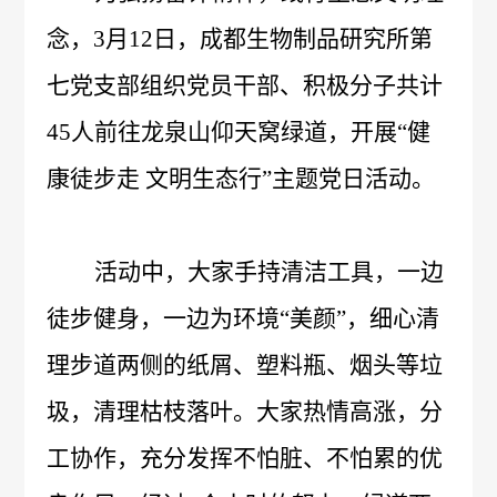
念，
3月12日，成都生物制品研究所第
概
介
七党支部组织党员
干部、
积极分子共计
况
绍
科
45人前往龙泉山仰天窝绿道，开展“健
发
技
康徒步走
文明生态行
”主题党日活动。
展
创
历
活动中，大家手持清洁工具，一边
新
程
专
医
徒步健身，一边为环境“美颜”，细心清
荣
利
学
理步道两侧的纸屑、塑料瓶、烟头等垃
誉
成
圾，清理枯枝落叶。
服
大家热情高涨，分
墙
工协作，充分发挥不怕脏、不怕累的优
果
务
政
人