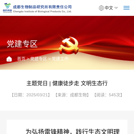
中文
党建专区
首
页
首页
>
党建专区
> 党建工作
关
于
主题党日 | 健康徒步走 文明生态行
我
【日期：2025/03/21】 【来源：成都生物】 【阅读：545次】
们
企
产
业
品
为弘扬雷锋精神，践行生态文明理