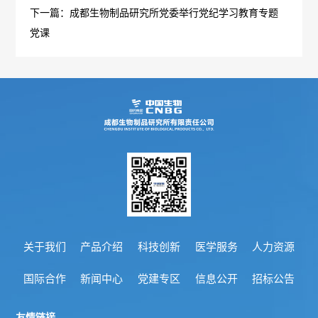
不
成
下一篇：成都生物制品研究所党委举行党纪学习教育专题
心
们
党课
公
党
良
生
工
司
建
反
联
作
新
专
应
系
机
闻
区
问
我
党
信
会
答
们
建
息
不
工
公
良
关于我们
产品介绍
科技创新
医学服务
人力资源
作
开
事
药
招
国际合作
新闻中心
党建专区
信息公开
招标公告
纪
件
品
标
检
友情链接