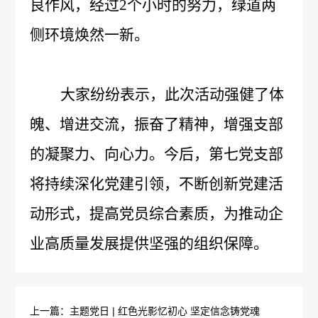
管
良作风，经过
2个小时的努力，绿道两
策
力
侧环境焕然一新。
理
法
资
团
大家纷纷表示，此次活动强健了体
规
源
队
人
国
魄、增进交流，振奋了精神，增强支部
疫
企
才
际
的凝聚力、向心力。今后，第七党支部
苗
业
理
合
将持续深化党建引领，不断创新党建活
知
文
动形式，提高党员综合素质，为推动企
念
作
识
化
新
业高质量发展提供坚强的组织保障。
加
科
光
闻
入
普
影
中
我
上一篇：主题党日 | 红色光影忆初心 坚定信念铸党魂