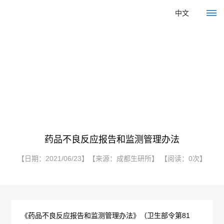
中文
医学服务
首
页
首页
>
医学服务
> 政策法规
关
于
药品不良反应报告和监测管理办法
我
【日期：2021/06/23】【来源：成都生研所】 【阅读：0次】
们
企
产
《药品不良反应报告和监测管理办法》（卫生部令第81
业
品