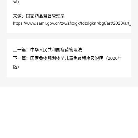
号）
概
介
来源：国家药品监督管理局
https://www.samr.gov.cn/zw/zfxxgk/fdzdgknr/bgt/art/2023/ar
况
绍
科
发
技
上一篇：中华人民共和国疫苗管理法
展
下一篇：国家免疫规划疫苗儿童免疫程序及说明（2026年
创
版）
历
新
程
专
医
荣
利
学
誉
成
服
墙
果
务
政
人