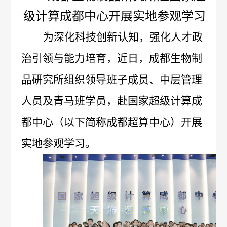
级计算成都中心开展实地参观学习
概
介
为深化科技创新认知，强化人才政
况
绍
科
治引领与能力培育，近日，成都生物制
发
品研究所组织领导班子成员、中层管理
技
展
人员及青马班学员，赴国家超级计算成
创
历
都中心（以下简称成都超算中心）开展
新
程
专
医
实地参观学习。
荣
利
学
誉
成
服
墙
果
务
政
人