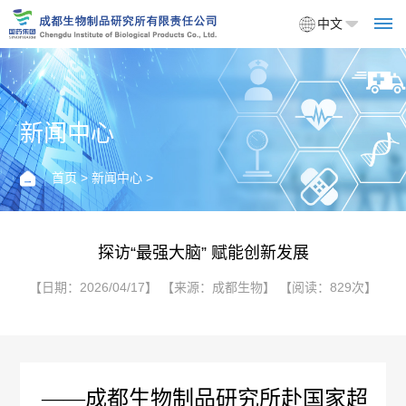
中文
新闻中心
首
页
首页
>
新闻中心
>
关
于
探访“最强大脑” 赋能创新发展
我
【日期：2026/04/17】 【来源：成都生物】 【阅读：829次】
们
企
产
业
——成都生物制品研究所赴国家超
品