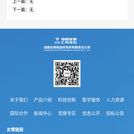
上一篇：无
报
生
公
下一篇：无
工
告
产
告
作
招
医
质
群
标
学
量
团
信
咨
管
动
息
询
理
态
中
电
规
标
关于我们
产品介绍
科技创新
医学服务
人力资源
话
范
信
国际合作
新闻中心
党建专区
信息公开
招标公告
执
息
友情链接
行