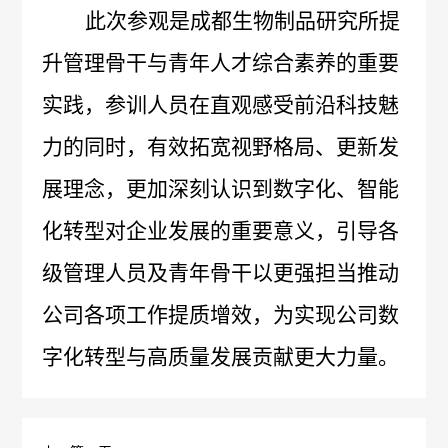
不
成
此次参观是成都生物制品研究所提
心
们
公
党
良
升管理骨干与青年人才综合素养的重要
生
工
司
建
反
实践，参训人员在直观感受前沿科技魅
联
作
新
专
力的同时，有效拓宽视野格局、更新发
应
系
机
闻
区
展理念，更加深刻认识到数字化、智能
问
我
党
信
会
化转型对企业发展的重要意义，引导各
答
们
建
息
级管理人员及青年骨干以更强担当推动
不
工
公
公司各项工作提质增效，为实现公司数
良
作
开
字化转型与高质量发展贡献更大力量。
事
药
招
纪
件
品
标
检