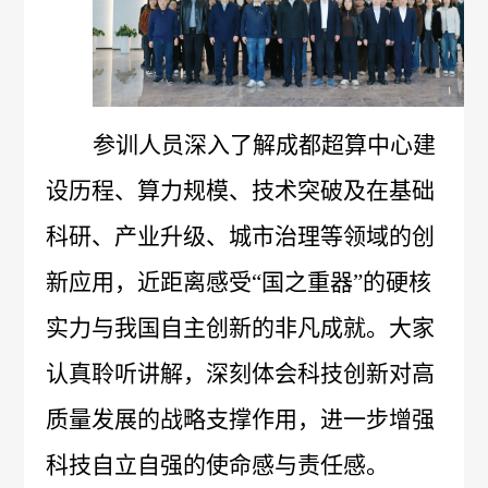
管
策
力
理
法
资
团
参训人员深入了解成都超算中心建
规
源
队
人
国
设历程、算力规模、技术突破及在基础
疫
企
才
际
科研、产业升级、城市治理等领域的创
苗
业
理
合
新应用，近距离感受
“国之重器”的硬核
知
文
实力与我国自主创新的非凡成就。大家
念
作
识
化
新
认真聆听讲解，深刻体会科技创新对高
加
科
光
闻
质量发展的战略支撑作用，进一步增强
入
普
影
中
科技自立自强的使命感与责任感。
我