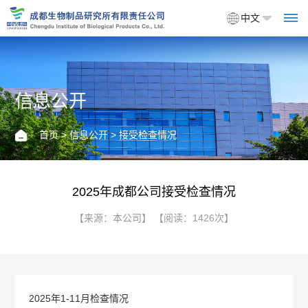
中文
信息公开
首
页
首页
>
信息公开
> 接受检查情况
关
于
2025年成都公司接受检查情况
我
【来源：本公司】 【阅读：1426次】
们
企
产
2025年1-11月检查情况
业
品