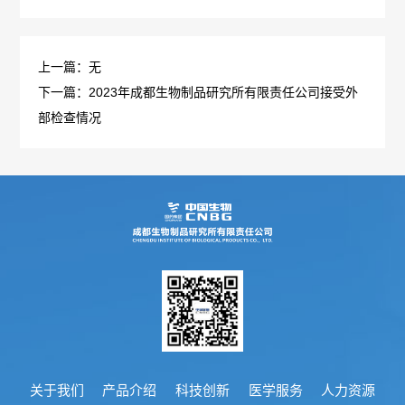
概
介
上一篇：无
况
绍
下一篇：2023年成都生物制品研究所有限责任公司接受外
科
发
部检查情况
技
展
创
历
新
程
专
医
荣
利
学
誉
成
服
墙
果
务
关于我们
产品介绍
科技创新
医学服务
人力资源
政
人