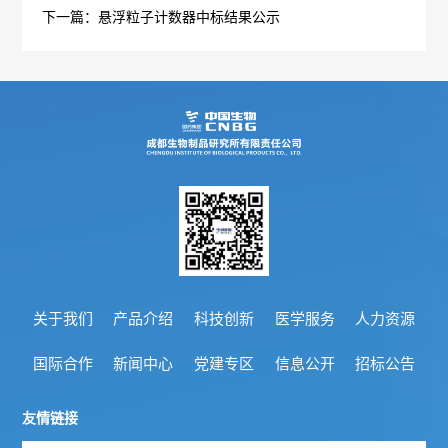
管
下一篇：悬浮粒子计数器中标结果公示
策
力
理
法
资
团
规
源
队
人
国
疫
企
才
际
苗
业
理
合
知
文
念
作
识
关于我们
产品介绍
科技创新
医学服务
人力资源
化
新
加
科
国际合作
新闻中心
党建专区
信息公开
招标公告
光
闻
入
普
影
友情链接
中
我