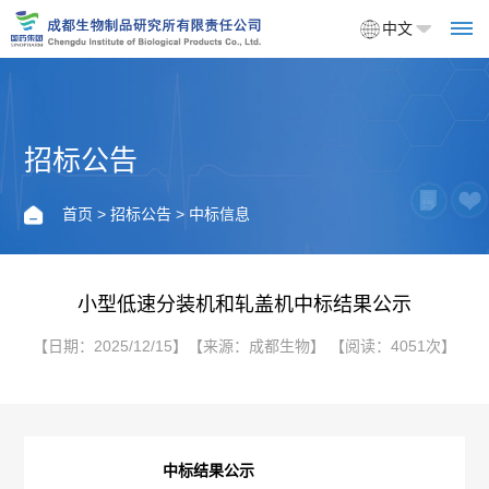
中文
招标公告
首
页
首页
>
招标公告
> 中标信息
关
于
小型低速分装机和轧盖机中标结果公示
我
【日期：2025/12/15】【来源：成都生物】 【阅读：4051次】
们
企
产
中标结果公示
业
品