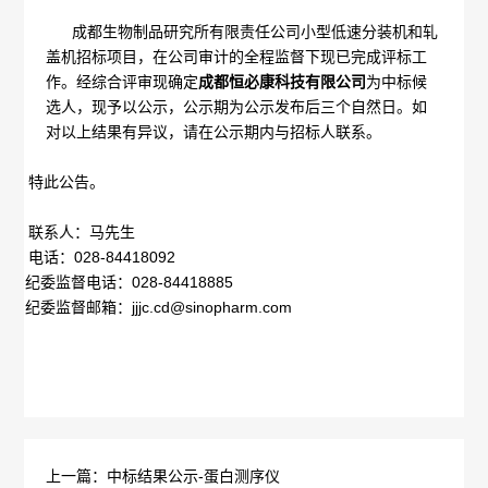
成都生物制品研究所有限责任公司小型低速分装机和轧
概
介
盖机招标项目，在公司审计的全程监督下现已完成评标工
作。经综合评审现确定
成都恒必康科技有限公司
为中标候
况
绍
选人，现予以公示，公示期为公示发布后三个自然日。如
科
对以上结果有异议，请在公示期内与招标人联系。
发
技
特此公告。
展
创
联系人：马先生
历
电话：028-84418092
新
纪委监督电话：
028-84418885
程
专
医
纪委监督邮箱：
jjjc.cd@sinopharm.com
荣
利
学
誉
成
服
墙
果
务
上一篇：中标结果公示-蛋白测序仪
政
人