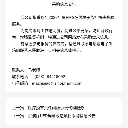
采购信息公告
概
介
我公司拟采购：
2026
年度
PMS
在线粒子监控探头校验
况
绍
服务。
为提高采购工作透明度，促进公平竞争，防止腐败行
科
发
为，增强监督机制，特通过公司网站发布采购需求信息。
有意愿参与报价的供应商，请通过联系电话或电子邮
技
展
箱向联系人获取进一步相关信息或报价。
创
历
联系人：马老师
新
程
联系电话：（
028
）
84418092
专
医
电子邮箱：
mazhiqiao@sinopharm.com
荣
利
学
誉
成
服
上一篇：医疗损害责任纠纷诉讼代理服务
墙
下一篇：讲演厅LED屏幕改造项目采购信息公告
果
务
政
人