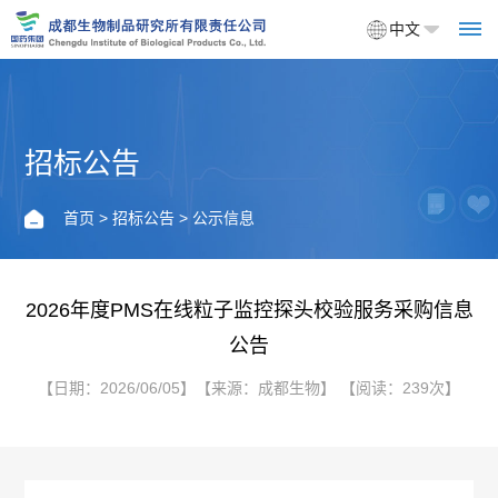
中文
招标公告
首
页
首页
>
招标公告
> 公示信息
关
于
2026年度PMS在线粒子监控探头校验服务采购信息
公告
我
【日期：2026/06/05】【来源：成都生物】 【阅读：239次】
们
企
产
业
品