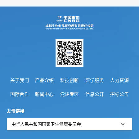
管
策
力
理
法
资
团
规
源
队
人
国
疫
企
才
际
苗
业
理
合
关于我们
产品介绍
科技创新
医学服务
人力资源
知
文
念
作
国际合作
新闻中心
党建专区
信息公开
招标公告
识
化
新
加
友情链接
科
光
闻
入
中华人民共和国国家卫生健康委员会
普
影
中
我