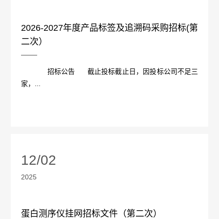
情
况
2026-2027年度产品标签及追溯码采购招标(第
二次）
接
受
招标公告 截止投标截止日，因投标公司不足三
家，...
检
查
情
12/02
况
2025
接
受
蛋白测序仪挂网招标文件（第二次）