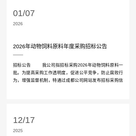
公
01/07
情
示
2026
况
信
批
2026年动物饲料原料年度采购招标公告
息
签
招标公告 我公司拟招标采购2026年动物饲料原料一
发
批。为提高采购工作透明度，促进公平竞争，防止腐败行
为，增强监督机制，特通过成都公司网站发布招标采购信
情
息。...
况
召
12/17
回
2025