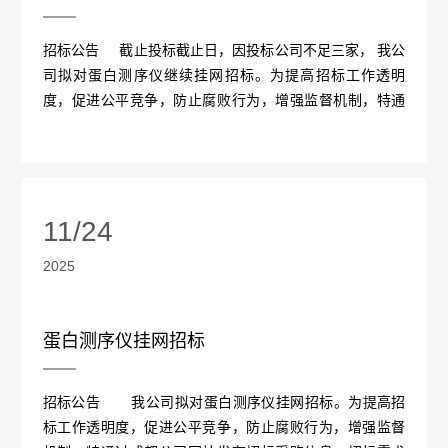
处
招标公告 截止投标截止日，因投标公司不足三家， 我公
罚
司拟对蛋白测序仪继续挂网招标。为提高招标工作透明
度，促进公平竞争，防止腐败行为，增强监督机制，特通
情
过成都公司网站发布招标采购...
况
责
11/24
任
2025
强
蛋白测序仪挂网招标
制
保
招标公告 我公司拟对蛋白测序仪挂网招标。为提高招
标工作透明度，促进公平竞争，防止腐败行为，增强监督
险