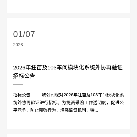
报
生
公
工
告
产
告
作
招
01/07
医
质
群
标
2026
学
量
团
信
咨
管
2026年狂苗及103车间模块化系统外协再验证
动
息
招标公告
询
理
态
中
电
规
招标公告 我公司现对2026年狂苗及103车间模块化系
标
统外协再验证进行招标。为提高采购工作透明度，促进公
话
范
平竞争，防止腐败行为，增强监督机制，特...
信
执
息
行