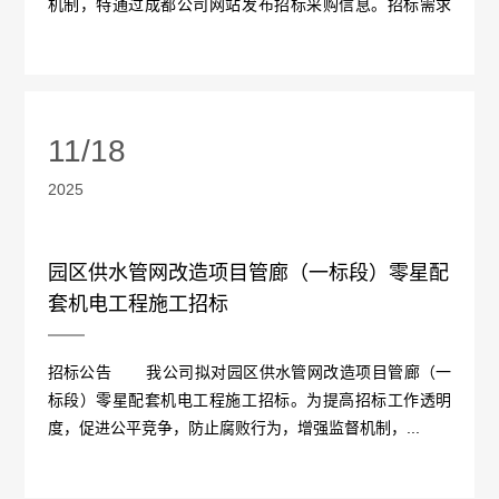
机制，特通过成都公司网站发布招标采购信息。招标需求
详细信息见附件...
投
保
情
11/18
况
2025
疫
园区供水管网改造项目管廊（一标段）零星配
苗
套机电工程施工招标
委
招标公告 我公司拟对园区供水管网改造项目管廊（一
托
标段）零星配套机电工程施工招标。为提高招标工作透明
度，促进公平竞争，防止腐败行为，增强监督机制，...
冷
链