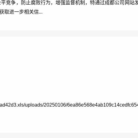
公平竞争，防止腐败行为，增强监督机制，特通过成都公司网站
取进一步相关信...
d42d3.xls/uploads/20250106/6ea86e568e4ab109c14cedfc654f1e