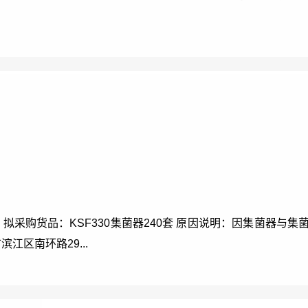
器 拟采购货品：KSF330集菌器240套 原因说明：因集菌器
江区南环路29...