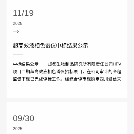
公
11/19
情
示
2025
况
信
批
超高效液相色谱仪中标结果公示
息
签
中标结果公示 成都生物制品研究所有限责任公司HPV
发
项目二期超高效液相色谱仪招标项目，在公司审计的全程
监督下现已完成评标工作。经综合评审现确定四川涵信天
情
成科技...
况
召
09/30
回
2025