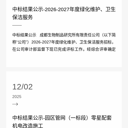
管
中标结果公示-2026-2027年度绿化维护、卫生
策
力
理
保洁服务
法
资
团
中标结果公示 成都生物制品研究所有限责任公司（以下简
规
源
队
称“公司”）2026-2027年度绿化维护、卫生保洁服务招标，
人
国
在公司审计部监督下现已完成评标工作。经综合评审确定
疫
企
“成都汇森园林有限公司”为中...
才
际
苗
业
理
合
知
文
12/02
念
作
识
化
新
2025
加
科
光
闻
入
普
中标结果公示-园区管网（一标段）零星配套
影
中
我
机电改造施工