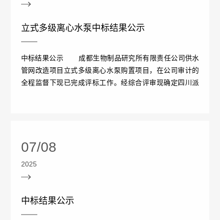
情
况
立式多级离心水泵中标结果公示
接
中标结果公示 成都生物制品研究所有限责任公司供水
管网改造项目立式多级离心水泵购置项目，在公司审计的
受
全程监督下现已完成评标工作。经综合评审现确定四川派
检
西科技有...
查
情
07/08
况
2025
接
中标结果公示
受