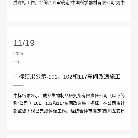
成评标工作。经综合评审确定“中国科学器材有限公司”为中
报
生
公
标候选人，现予以公示。 ...
工
告
产
告
作
招
医
质
11/19
群
标
学
量
2025
团
信
咨
管
动
息
中标结果公示-101、102和117车间改造施工
询
理
态
中
电
规
中标结果公示 成都生物制品研究所有限责任公司（以下简
标
称“公司”）101、102和117车间改造施工招标，在公司审计
话
范
部监督下现已完成评标工作。经综合评审确定“四川龙安建
信
设工程有限公司”为中标候选人，...
执
息
行