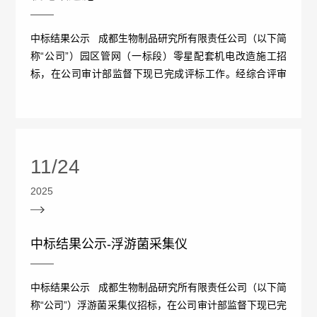
不
成
心
们
公
党
良
中标结果公示 成都生物制品研究所有限责任公司（以下简
生
称“公司”）园区管网（一标段）零星配套机电改造施工招
工
司
建
反
标，在公司审计部监督下现已完成评标工作。经综合评审
联
作
确定“中电系统建设工程有限公司”为中标...
新
专
应
系
机
闻
区
问
我
党
信
会
11/24
答
们
建
息
2025
不
工
公
良
中标结果公示-浮游菌采集仪
作
开
事
药
招
纪
中标结果公示 成都生物制品研究所有限责任公司（以下简
件
品
标
称“公司”）浮游菌采集仪招标，在公司审计部监督下现已完
检