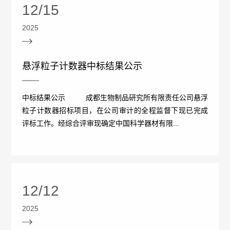
12/15
概
介
2025
况
绍
科
发
悬浮粒子计数器中标结果公示
技
展
中标结果公示 成都生物制品研究所有限责任公司悬浮
创
粒子计数器招标项目，在公司审计的全程监督下现已完成
历
评标工作。经综合评审现确定中国科学器材有限...
新
程
专
医
荣
利
学
誉
12/12
成
服
墙
2025
果
务
政
人