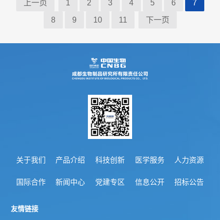
上一页
1
2
3
4
5
6
7
8
9
10
11
下一页
储
存
和
配
送
信
息
关于我们
产品介绍
科技创新
医学服务
人力资源
产
国际合作
新闻中心
党建专区
信息公开
招标公告
品
友情链接