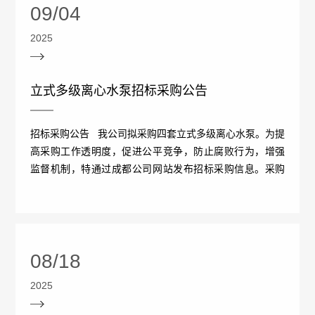
09/04
概
介
2025
况
绍
科
发
立式多级离心水泵招标采购公告
技
展
招标采购公告 我公司拟采购四套立式多级离心水泵。为提
创
高采购工作透明度，促进公平竞争，防止腐败行为，增强
历
监督机制，特通过成都公司网站发布招标采购信息。采购
新
程
需求详细信息见附件。 ...
专
医
荣
利
学
誉
08/18
成
服
墙
2025
果
务
政
人