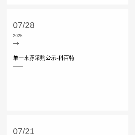
报
生
公
工
告
产
告
07/28
作
招
医
质
2025
群
标
学
量
团
单一来源采购公示-科百特
信
咨
管
动
息
询
...
理
态
中
电
规
标
话
范
信
执
息
07/21
行