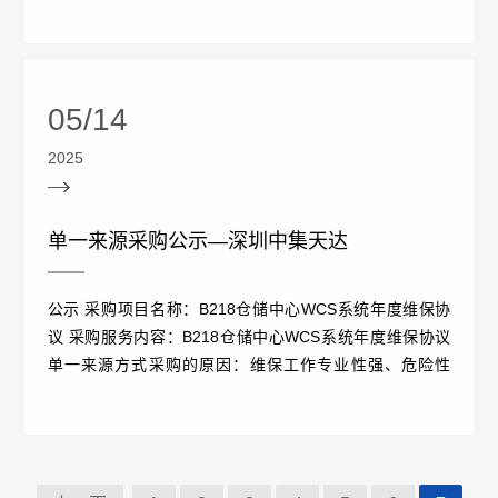
需求详细信息见附件。 ...
投
保
05/14
情
2025
况
单一来源采购公示—深圳中集天达
疫
苗
公示 采购项目名称：B218仓储中心WCS系统年度维保协
议 采购服务内容：B218仓储中心WCS系统年度维保协议
委
单一来源方式采购的原因：维保工作专业性强、危险性
高。需设备厂家专业工程师实施维保 ...
托
冷
链