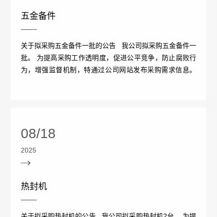
管
五金备件
策
力
理
法
资
团
关于拟采购五金备件一批的公告 我公司拟采购五金备件一
批。 为提高采购工作透明度，促进公平竞争，防止腐败行
规
源
队
为，增强监督机制，特通过公司网站发布采购需求信息。
人
国
采购需求信息见附...
疫
企
才
际
苗
业
理
合
08/18
知
文
念
作
2025
识
化
新
加
科
光
闻
热封机
入
普
影
中
我
关于拟采购热封机的公告 我公司拟采购热封机2台。 为提