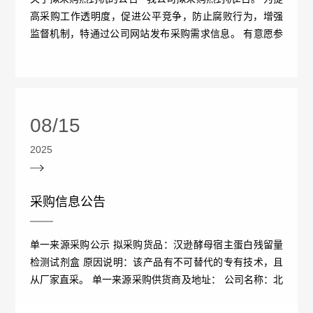
不
成
心
高采购工作透明度，促进公平竞争，防止腐败行为，增强
们
公
党
监督机制，特通过公司网站发布采购需求信息。 有意愿参
良
生
与报价的供应商，...
工
司
建
反
联
作
新
专
应
系
08/15
机
闻
区
问
我
党
2025
信
会
答
们
建
息
不
采购信息公告
工
公
良
单一来源采购公示 拟采购货品：汉逊酵母宿主蛋白残留量
作
开
检测试剂盒 原因说明：该产品有不可替代的专有技术，且
事
药
招
纪
从厂家直采。 单一来源采购供货商及地址： 公司名称：北
件
京邦腾生物科技有限公司 ...
品
标
检