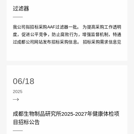
情
过滤器
况
我公司拟招标采购AAF过滤器一批。 为提高采购工作透明
接
度，促进公平竞争，防止腐败行为，增强监督机制，特通
过成都公司网站发布招标采购信息。 招标采购需求信息见
受
附件， 联系人：李老师 联系电话：（028）84418194 ...
检
查
06/18
情
2025
况
接
成都生物制品研究所2025-2027年健康体检项
目招标公告
受