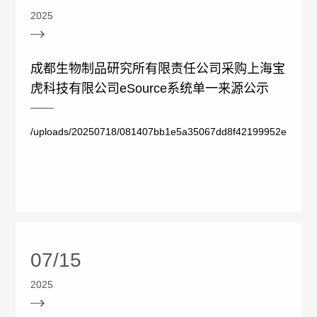
公
2025
情
示
况
成都生物制品研究所有限责任公司采购上海宝
信
虎科技有限公司eSource系统单一来源公示
批
息
签
/uploads/20250718/081407bb1e5a35067dd8f42199952e39.docx
发
情
况
07/15
召
2025
回